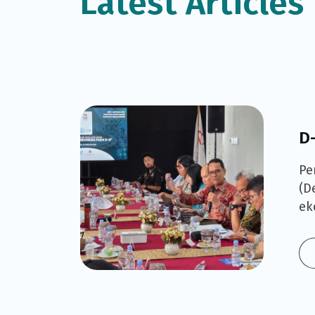
Latest Articles
D
Pe
(D
ek