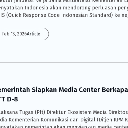
rektur Jenderal Kerja Sama Multilateral Kementerian Lu
nyatakan Indonesia akan mendorong perluasan peng
IS (Quick Response Code Indonesian Standard) ke ne
Feb 13, 2026
Article
emerintah Siapkan Media Center Berkapas
TT D-8
laksana Tugas (Plt) Direktur Ekosistem Media Direkto
dia Kementerian Komunikasi dan Digital (Ditjen KPM K
nyatakan pemerintah akan menyiapkan media center b