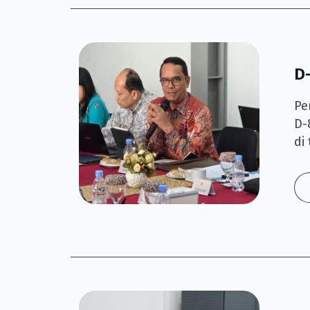
D
Pe
D-
di