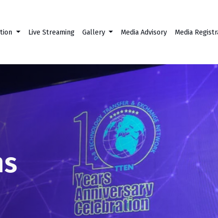
tion
Live Streaming
Gallery
Media Advisory
Media Registr
ns
d