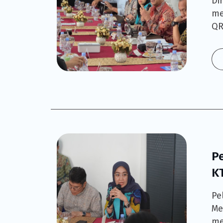
Di
me
QR
P
K
Pe
Me
me