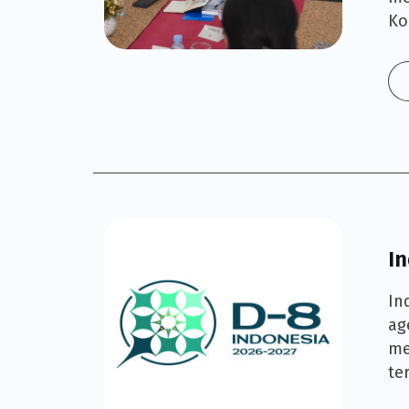
Ko
I
In
ag
me
te