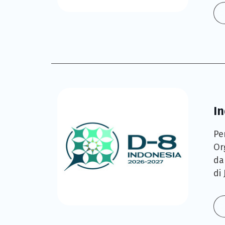
I
Pe
Or
da
di