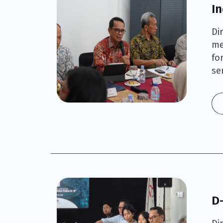
In
Di
me
fo
sen
D